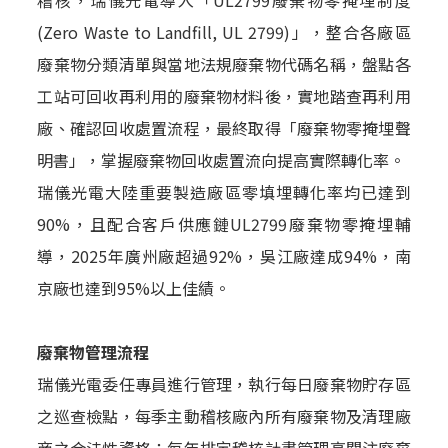
(Zero Waste to Landfill, UL 2799)」，整合各廠區
廢棄物分類清單與當地法規廢棄物代碼名稱，盤點各
工站可回收再利用的廢棄物材料後，實地踏查再利用
廠、確認回收處置流程，最終取得「廢棄物零掩埋聲
明書」，掌握廢棄物回收處置流向提高實際轉化率。
瑞儀光電大陸重要製造廠區零填埋轉化率均已達到
90%，且配合客戶供應鏈UL2799廢棄物零掩埋輔
導，2025年廣州廠超過92%，吳江廠達成94%，南
京廠也達到95%以上佳績。
廢棄物管理流程
瑞儀光電委任專員進行管理，執行每日廢棄物貯存區
之巡查檢點，每季主動稽核廠內所有廢棄物及清理廠
商之合法性資格；每年排定稽核計畫管理高關注廢棄