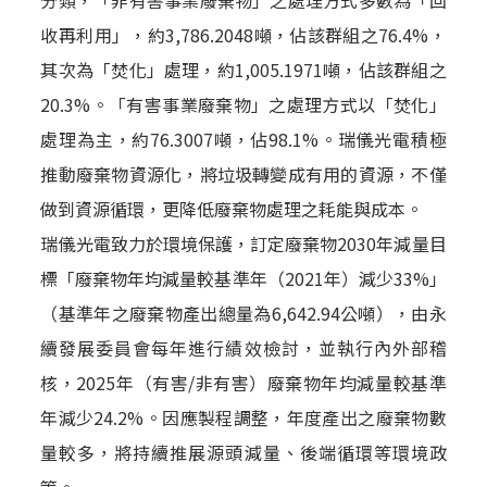
收再利用」，約3,786.2048噸，佔該群組之76.4%，
其次為「焚化」處理，約1,005.1971噸，佔該群組之
20.3%。「有害事業廢棄物」之處理方式以「焚化」
處理為主，約76.3007噸，佔98.1%。瑞儀光電積極
推動廢棄物資源化，將垃圾轉變成有用的資源，不僅
做到資源循環，更降低廢棄物處理之耗能與成本。
瑞儀光電致力於環境保護，訂定廢棄物2030年減量目
標「廢棄物年均減量較基準年（2021年）減少33%」
（基準年之廢棄物產出總量為6,642.94公噸），由永
續發展委員會每年進行績效檢討，並執行內外部稽
核，2025年（有害/非有害）廢棄物年均減量較基準
年減少24.2%。因應製程調整，年度產出之廢棄物數
量較多，將持續推展源頭減量、後端循環等環境政
策。