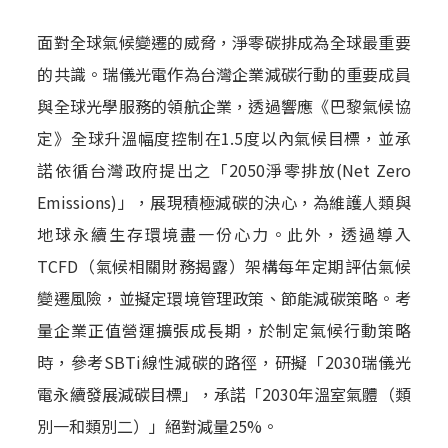
面對全球氣候變遷的威脅，淨零碳排成為全球最重要
的共識。瑞儀光電作為台灣企業減碳行動的重要成員
與全球光學服務的領航企業，透過響應《巴黎氣候協
定》全球升溫幅度控制在1.5度以內氣候目標，並承
諾依循台灣政府提出之「2050淨零排放(Net Zero
Emissions)」，展現積極減碳的決心，為維護人類與
地球永續生存環境盡一份心力。此外，透過導入
TCFD（氣候相關財務揭露）架構每年定期評估氣候
變遷風險，並擬定環境管理政策、節能減碳策略。考
量企業正值營運擴張成長期，於制定氣候行動策略
時，參考SBTi線性減碳的路徑，研擬「2030瑞儀光
電永續發展減碳目標」，承諾「2030年溫室氣體（類
別一和類別二）」絕對減量25%。