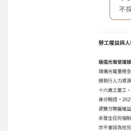
勞工權益與人權(L
瑞儀光電營運
瑞儀光電重視
規執行人力資
十六歲之童工
身分驗證。20
資雙方聘僱權
未發生任何強制
亦不會因為性