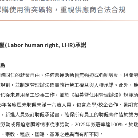
abor human right, LHR)承諾
據點
全體同仁的就業自由，任何營運活動皆無強迫或強制勞動，相關
源規劃，並制定管理辦法確實執行勞工權益與人權承諾。此外，
，也從未雇用童工從事工作，並於《招募暨任用管理辦法》規範
25年各廠區未聘僱未滿十六歲人員，包含產學/校企合作、暑期
益，新進人員簽訂聘僱承諾書，確保所有員工的聘僱條件皆於雙
勞動或脅迫意願等情事從事勞動，2025年簽署率達100%。於
別、宗教、種族、國籍、黨派之差異而有所不同。