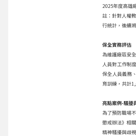
2025年度高雄
註：針對人權
行統計，後續
保全實務評估
為維護廠區安
人員對工作制
保全人員義務、
育訓練，共計1,
亮點案例-騷擾
為了預防職場
懲戒辦法》相
精神騷擾與歧