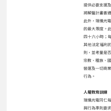
提供必要支援
將解僱計畫書
此外，瑞儀光
的最大限度。此
四十六小時；每
其他法定福利
則，並考量是
宗教、種族、
營運及一切商
行為。
人權教育訓練
瑞儀光電同仁每
與行為準則要