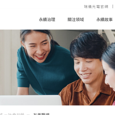
瑞儀光電官網
永續治理
關注領域
永續故事
域 －社會共榮
友善職場