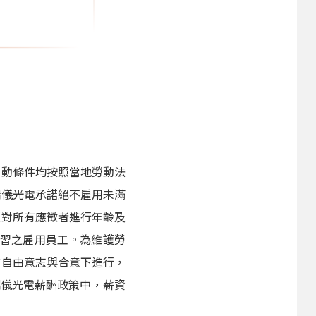
勞動條件均按照當地勞動法
瑞儀光電承諾絕不雇用未滿
須對所有應徵者進行年齡及
實習之雇用員工。為維護勞
方自由意志與合意下進行，
瑞儀光電薪酬政策中，薪資