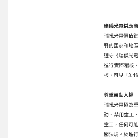
瑞儀光電供應
瑞儀光電價值
弱的國家和地
遵守《瑞儀光電
進行實際稽核
核，可見「3.
尊重勞動人權
瑞儀光電極為
動、禁用童工
童工，任何可
關法規。於進