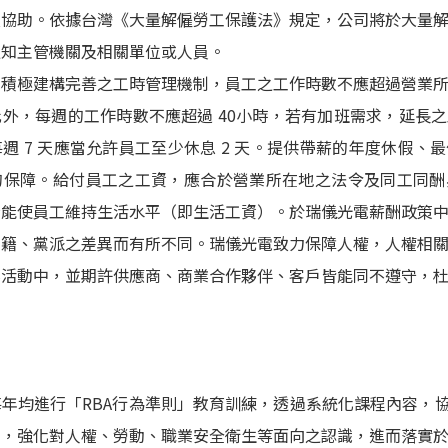
及協助。依據台灣《大量解僱勞工保護法》規定，公司將於大量
通知主管機關及相關單位或人員。
電積極建構完善之工時管理機制，員工之工作時數不應超過營業
外，每週的工作時數不應超過 40小時，若有加班需求，延長
週 7 天應當允許員工至少休息 2 天。提供帶薪的年度休假、
的保障。給付員工之工資，應合於營業所在地之法令及同工同酬
否能使員工維持生活水平（即生活工資）。於瑞儀光電薪酬政策
國籍、黨派之差異而有所不同。瑞儀光電致力保障人權，人權相
業活動中，並期許供應商、商業合作夥伴、客戶皆能同不遵守，
年均進行「RBA行為準則」教育訓練，透過系統化課程內容，協
求，強化對人權、勞動、職業安全衛生等面向之認識，進而落實