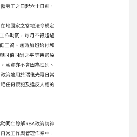
解僱勞工之日起六十日前，
所在地國家之當地法令規定
之工作時間，每月不得超過
最低工資、超時加班給付和
與同值同酬之平等待遇原
中，薪資亦不會因為性別、
關政策適用於瑞儀光電日常
杜絕任何侵犯及違反人權的
助同仁瞭解RBA政策精神
於日常工作與管理作業中，