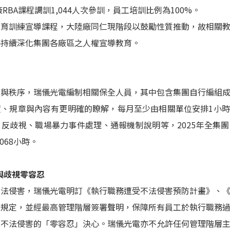
廠RBA課程調訓1,044人次參訓，員工培訓比例為100%。
教育訓練宣導課程，大陸廠同仁現階段以鼓勵性質推動，故相關
將持續深化集團各廠區之人權宣導教育。
全與秩序，瑞儀光電編制相關保全人員，其中包含集團自行編組
度、規章與內容有更明確的瞭解，每月至少由相關單位安排1小
反歧視、職場暴力事件處理、通報機制說明等，2025年全集
068小時。
與歧視零容忍
不法侵害，瑞儀光電明訂《執行職務遭受不法侵害預防計畫》、
關規定，並經最高管理階層簽署聲明，保障所有員工於執行職務
視不法侵害的「零容忍」決心。瑞儀光電亦不允許任何管理階層