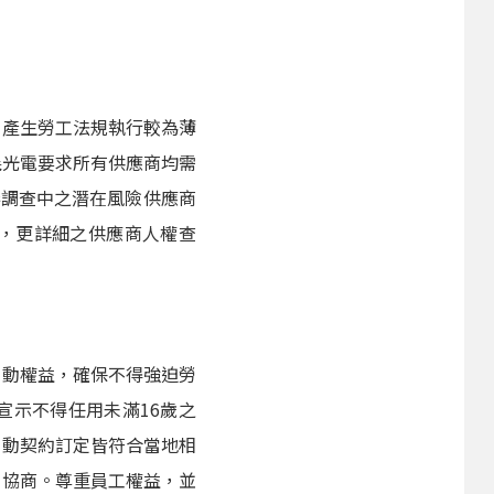
易產生勞工法規執行較為薄
儀光電要求所有供應商均需
卷調查中之潛在風險供應商
，更詳細之供應商人權查
勞動權益，確保不得強迫勞
宣示不得任用未滿16歲之
勞動契約訂定皆符合當地相
開協商。尊重員工權益，並