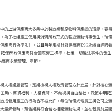
商
鏈中的上游供應商大多集中於製造業和原物料供應鏈的環節，容
區。為了杜絕童工使用與消弭所有形式的強迫勞動情事發生，瑞
供應商行為準則》，並且每年定期針對供應商ESG永續自評問
，確保所有供應商符合國際勞工標準，杜絕一切違法事件的發生
4供應商永續管理」章節。
重視人權議題管理，定期檢視人權政策管理方針進展，針對核心
、工時、薪資福利、人權保障、不歧視與自由結社。政策中明確
能造成僱用童工的行為皆不被允許。每位瑞儀光電員工與公司之
行大量解僱時，預告期將符合當地相關勞動法規，並在裁員前展