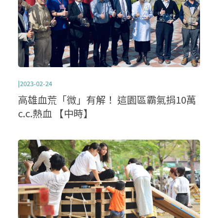
|2023-02-24
高雄血荒「微」有解！ 這園區霸氣捐10萬
c.c.熱血 【中時】