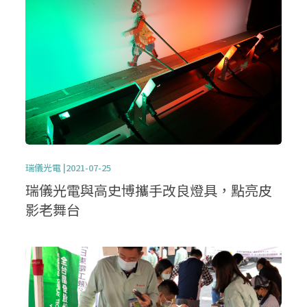
瑞儀光電 |2021-07-25
瑞儀光電與高史博攜手改良燈具，點亮皮
影老舞台