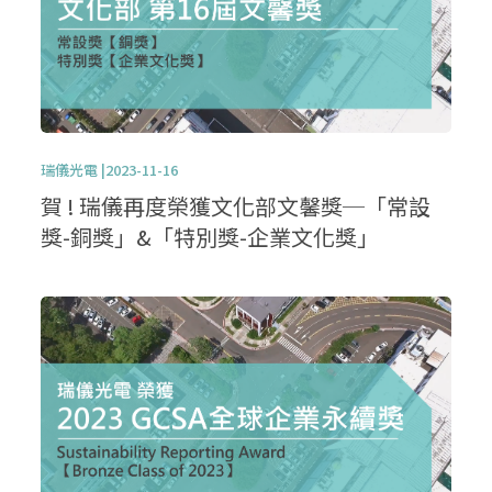
瑞儀光電 |2023-11-16
賀 ! 瑞儀再度榮獲文化部文馨獎─「常設
獎-銅獎」&「特別獎-企業文化獎」