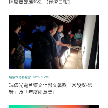
區廠商響應熱烈 【經濟日報】
瑞儀教育基金會 |2022-01-26
瑞儀光電首獲文化部文馨獎「常設獎-銀
獎」及「年度創意獎」