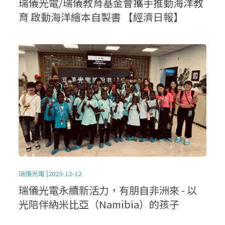
瑞儀光電/瑞儀教育基金會攜手推動海洋教
育 啟動海洋繪本自製書 【經濟日報】
瑞儀光電 |2023-12-12
瑞儀光電永續新活力，有朋自非洲來 - 以
光陪伴納米比亞（Namibia）的孩子