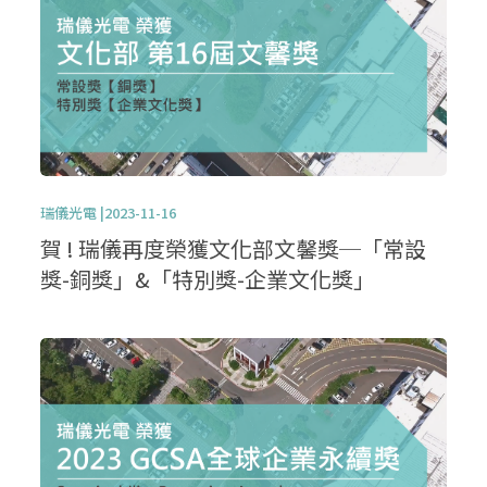
瑞儀光電 |2023-11-16
賀 ! 瑞儀再度榮獲文化部文馨獎─「常設
獎-銅獎」&「特別獎-企業文化獎」