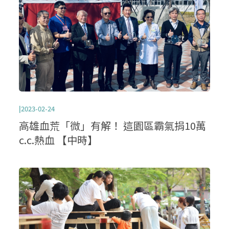
|2023-02-24
高雄血荒「微」有解！ 這園區霸氣捐10萬
c.c.熱血 【中時】