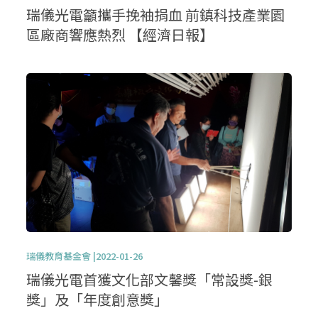
瑞儀光電籲攜手挽袖捐血 前鎮科技產業園
區廠商響應熱烈 【經濟日報】
瑞儀教育基金會 |2022-01-26
瑞儀光電首獲文化部文馨獎「常設獎-銀
獎」及「年度創意獎」