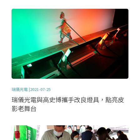
瑞儀光電 |2021-07-25
瑞儀光電與高史博攜手改良燈具，點亮皮
影老舞台