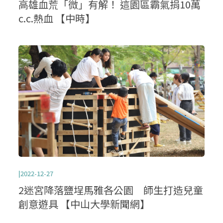
高雄血荒「微」有解！ 這園區霸氣捐10萬
c.c.熱血 【中時】
|2022-12-27
2迷宮降落鹽埕馬雅各公園 師生打造兒童
創意遊具 【中山大學新聞網】