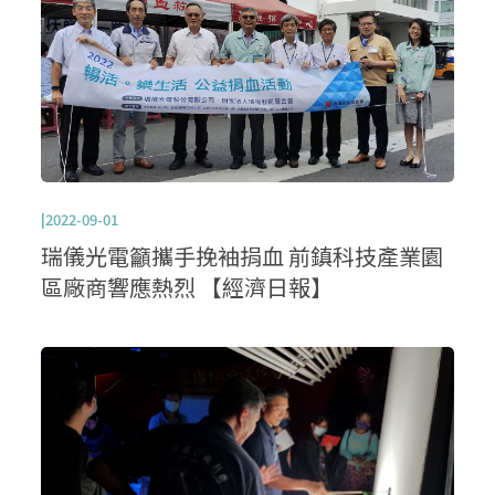
|2022-09-01
瑞儀光電籲攜手挽袖捐血 前鎮科技產業園
區廠商響應熱烈 【經濟日報】