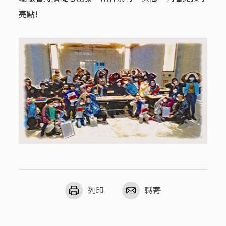
亮點!
列印
轉寄