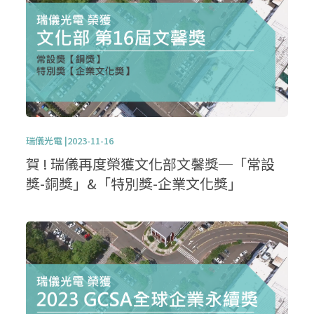
瑞儀光電 |2023-11-16
賀 ! 瑞儀再度榮獲文化部文馨獎─「常設
獎-銅獎」&「特別獎-企業文化獎」