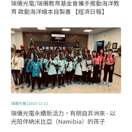
瑞儀光電/瑞儀教育基金會攜手推動海洋教
育 啟動海洋繪本自製書 【經濟日報】
瑞儀光電 |2023-12-12
瑞儀光電永續新活力，有朋自非洲來 - 以
光陪伴納米比亞（Namibia）的孩子