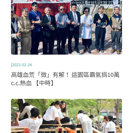
|2023-02-24
高雄血荒「微」有解！ 這園區霸氣捐10萬
c.c.熱血 【中時】