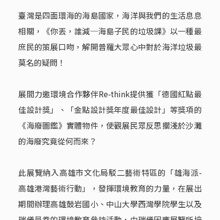
臺灣是四面環海的海島國家，海洋與我們的生活息息
相關，《你丟，誰減─海島子民的垃圾課》以一種最
庶民的策展口吻，解開普羅大眾心中對於海洋垃圾最
莫名的疑問！
展間力邀環境合作夥伴Re-think提供獲「德國紅點最
佳設計獎」、「金點設計獎年度最佳設計」等獎項的
《海廢圖鑑》實體物件，使觀展民眾反思擱淺於沙灘
的海廢究竟從何而來？
此展覽納入高雄市文化局駁二藝術特區的「雄海派-
高雄港灣藝術行動」，發揮環境教育的力量，在展出
期間辦理高雄鼓岩國小、中山大學西灣學院學生以及
瑞儀員眷的環境教育參訪活動，由瑞儀因應展覽所培