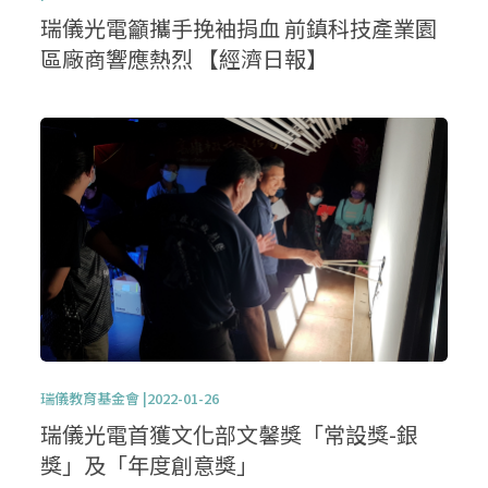
瑞儀光電籲攜手挽袖捐血 前鎮科技產業園
區廠商響應熱烈 【經濟日報】
瑞儀教育基金會 |2022-01-26
瑞儀光電首獲文化部文馨獎「常設獎-銀
獎」及「年度創意獎」