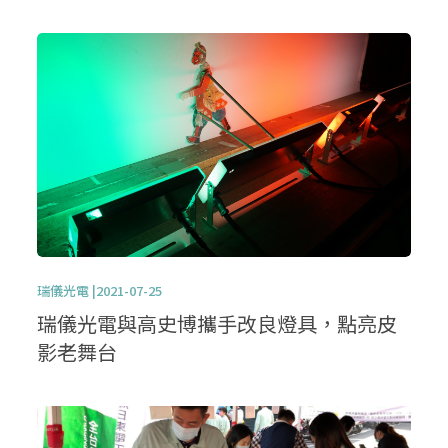
瑞儀光電 |2021-07-25
瑞儀光電與高史博攜手改良燈具，點亮皮
影老舞台